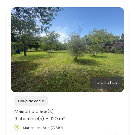
notre
équipe
15 photos
Coup de coeur
Maison 5 pièce(s)
3 chambre(s)
120 m²
Marles-en-Brie (77610)