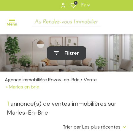
0
Fr
Menu
accueil
Filtrer
ventes
Tous
Nos
locations
Biens
Agence immobilière Rozay-en-Brie
Vente
Marles en brie
Appartements
gestion
locative
Maisons
1
annonce(s) de ventes immobilières sur
Parking/Box
Marles-En-Brie
estimation
Bureaux/locaux
Trier par Les plus récentes
contact
Autres