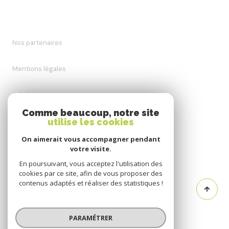
Nos partenaires
Mentions légales
Admin
Comme beaucoup, notre site
utilise les cookies
Nos honoraires
On aimerait vous accompagner pendant
Politique RGPD
votre visite.
En poursuivant, vous acceptez l'utilisation des
cookies par ce site, afin de vous proposer des
Cookies
contenus adaptés et réaliser des statistiques !
© 2026 | Tous droits réservés
PARAMÉTRER