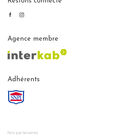
Restons connecté
Conformément à la loi « informatique et libertés
», vous disposez des droits d’accès, de
rectification, d’effacement, d’opposition, de
limitation et de portabilité de vos données.
Vous pouvez retirer votre consentement à tout
Agence membre
moment en contactant directement l’Agence /
Le Réseau. Consultez le site
https://cnil.fr/fr
pour plus d’informations sur vos droits. Si vous
estimez, après avoir contacté l'Agence / le
Réseau, que vos droits « Informatique et
Libertés » ne sont pas respectés, vous pouvez
Adhérents
adresser une réclamation à la CNIL. Nous vous
informons de l’existence de la liste d'opposition
au démarchage téléphonique « Bloctel », sur
laquelle vous pouvez vous inscrire ici :
https://www.bloctel.gouv.fr
. Dans le cadre de la
protection des Données personnelles, nous
vous invitons à ne pas inscrire de Données
Nos partenaires
sensibles dans le champ de saisie libre.