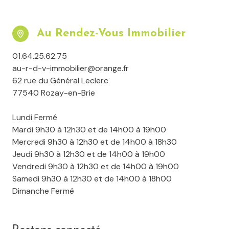
* Champs obligatoires
Au Rendez-Vous Immobilier
Surf
Envoyer
01.64.25.62.75
au-r-d-v-immobilier@orange.fr
62 rue du Général Leclerc
**
77540 Rozay-en-Brie
Les informations recueillies sur ce formulaire
sont enregistrées dans un fichier informatisé
Lundi Fermé
par La Boite Immo agissant comme Sous-
Mardi 9h30 à 12h30 et de 14h00 à 19h00
traitant du traitement pour la gestion de la
Mercredi 9h30 à 12h30 et de 14h00 à 18h30
clientèle/prospects de l'Agence / du Réseau qui
Jeudi 9h30 à 12h30 et de 14h00 à 19h00
reste Responsable du Traitement de vos
Vendredi 9h30 à 12h30 et de 14h00 à 19h00
Données personnelles. La base légale du
Samedi 9h30 à 12h30 et de 14h00 à 18h00
traitement repose sur l'intérêt légitime de
Dimanche Fermé
l'Agence / du Réseau. Elles sont conservées
jusqu'à demande de suppression et sont
destinées à l'Agence / au Réseau.