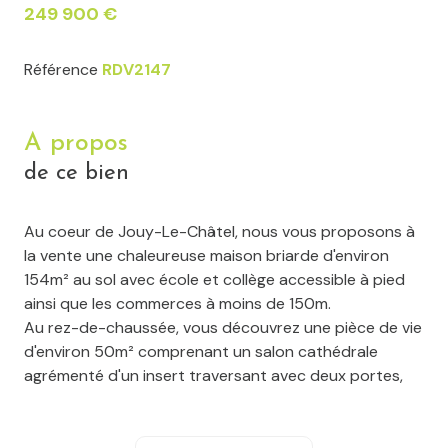
249 900 €
Référence
RDV2147
A propos
de ce bien
Au coeur de Jouy-Le-Châtel, nous vous proposons à
la vente une chaleureuse maison briarde d'environ
154m² au sol avec école et collège accessible à pied
ainsi que les commerces à moins de 150m.
Au rez-de-chaussée, vous découvrez une pièce de vie
d'environ 50m² comprenant un salon cathédrale
agrémenté d'un insert traversant avec deux portes,
permettant de profiter du feu aussi bien depuis le
salon que depuis le séjour et la cuisine ouverte
aménagée. Vous y trouverez également une chambre