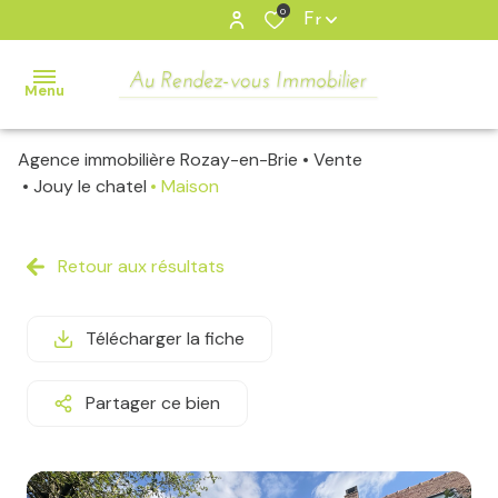
0
Fr
Menu
Agence immobilière Rozay-en-Brie
Vente
accueil
Jouy le chatel
Maison
ventes
Tous
Retour aux résultats
Nos
locations
Biens
Appartements
gestion
Télécharger la fiche
locative
Maisons
Partager ce bien
Parking/Box
estimation
Bureaux/locaux
contact
Autres