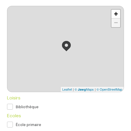
+
−
Leaflet
|
©
Maps
|
© OpenStreetMap
Jawg
Loisirs
Bibliothèque
Ecoles
École primaire