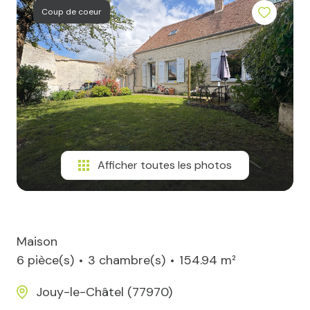
Coup de coeur
notre
équipe
Afficher toutes les photos
Maison
6 pièce(s)
3 chambre(s)
154.94 m²
Jouy-le-Châtel (77970)