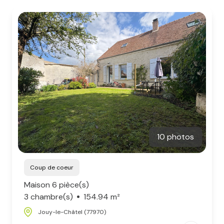
notre
équipe
10 photos
Coup de coeur
Maison 6 pièce(s)
3 chambre(s)
154.94 m²
Jouy-le-Châtel (77970)