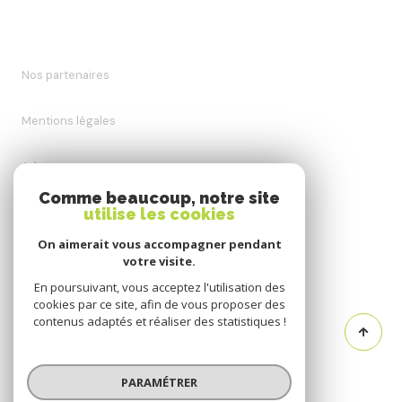
Nos partenaires
Mentions légales
Admin
Comme beaucoup, notre site
utilise les cookies
Nos honoraires
On aimerait vous accompagner pendant
Politique RGPD
votre visite.
En poursuivant, vous acceptez l'utilisation des
cookies par ce site, afin de vous proposer des
Cookies
contenus adaptés et réaliser des statistiques !
© 2026 | Tous droits réservés
PARAMÉTRER