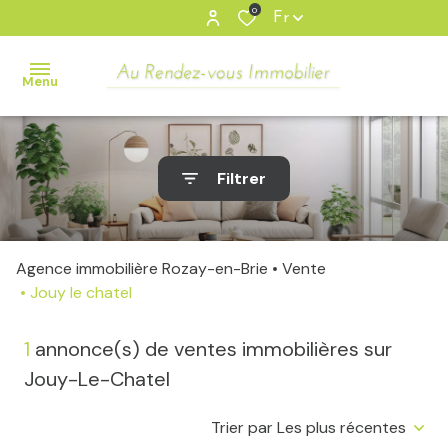
0
Fr
Menu
accueil
Filtrer
ventes
Tous
Nos
locations
Biens
Agence immobilière Rozay-en-Brie
Vente
Jouy le chatel
Appartements
gestion
locative
Maisons
1
annonce(s) de ventes immobilières sur
Parking/Box
Jouy-Le-Chatel
estimation
Bureaux/locaux
Trier par Les plus récentes
contact
Autres